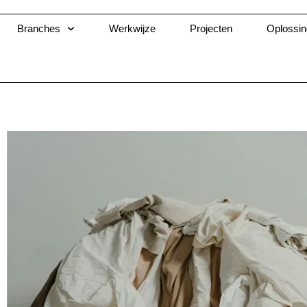
Ga
naar
Branches
Werkwijze
Projecten
Oplossi
de
inhoud