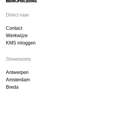
Direct naar
Contact
Werkwijze
KMS inloggen
Showrooms
Antwerpen
Amsterdam
Breda
Bedrijfsgegevens
SA Wear B.V.
Schepersveldlei 3
2180 Antwerpen