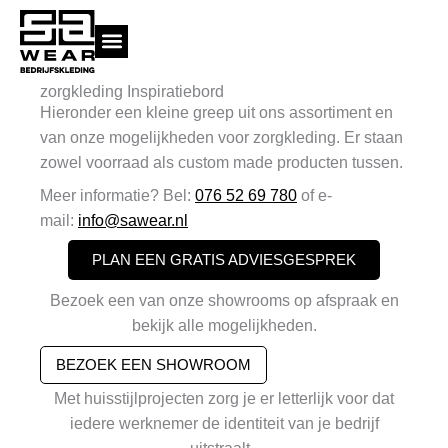
Ga
naar
de
inhoud
zorgkleding Inspiratiebord
Hieronder een kleine greep uit ons assortiment en
van onze mogelijkheden voor zorgkleding. Er staan
zowel voorraad als custom made producten tussen.
Meer informatie? Bel:
076 52 69 780
of e-
mail:
info@sawear.nl
PLAN EEN GRATIS ADVIESGESPREK
Bezoek een van onze showrooms op afspraak en
bekijk alle mogelijkheden.
BEZOEK EEN SHOWROOM
Met huisstijlprojecten zorg je er letterlijk voor dat
iedere werknemer de identiteit van je bedrijf