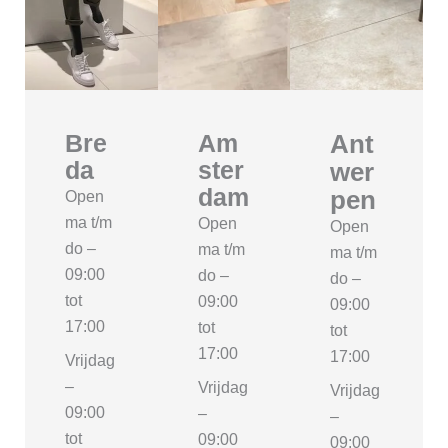
Bre
Am
Ant
da
ster
wer
dam
pen
Open
ma t/m
Open
Open
do –
ma t/m
ma t/m
09:00
do –
do –
tot
09:00
09:00
17:00
tot
tot
17:00
17:00
Vrijdag
–
Vrijdag
Vrijdag
09:00
–
–
tot
09:00
09:00