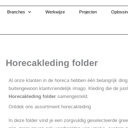
Ga
naar
Branches
Werkwijze
Projecten
Oplossi
de
inhoud
Horecakleding folder
Al onze klanten in de horeca hebben één belangrijk ding
buitengewoon klantvriendelijk imago. Kleding die de juis
Horecakleding folder
samengesteld.
Ontdek ons assortiment horecakleding
In deze folder vind je een zorgvuldig geselecteerde gre