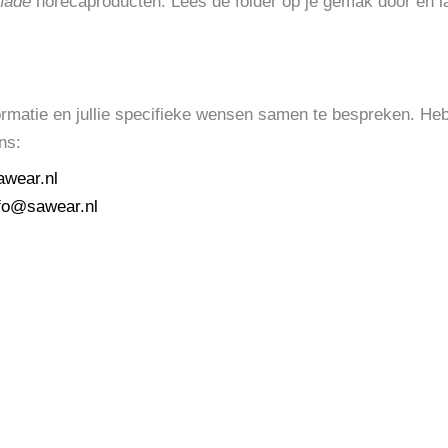
made
horecaproducten. Lees de folder op je gemak door en la
ormatie en jullie specifieke wensen samen te bespreken. Heb
ns:
awear.nl
fo@sawear.nl