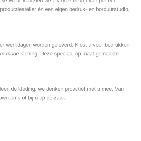
ij SA Wear voorzien we elk type bedrijf van perfect
productieatelier én een eigen bedruk- en borduurstudio,
vier werkdagen worden geleverd. Kiest u voor bedrukken
om made
kleding. Deze speciaal op maat gemaakte
lleen de kleding, we denken proactief met u mee. Van
owrooms of bij u op de zaak.