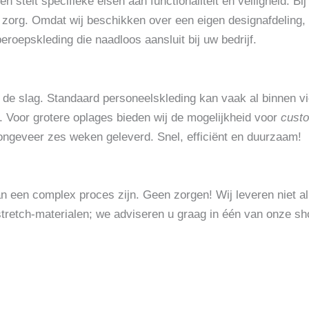
n stelt specifieke eisen aan functionaliteit en veiligheid. B
 zorg. Omdat wij beschikken over een eigen designafdeling, 
roepskleding die naadloos aansluit bij uw bedrijf.
an de slag. Standaard personeelskleding kan vaak al binnen 
. Voor grotere oplages bieden wij de mogelijkheid voor
cust
ongeveer zes weken geleverd. Snel, efficiënt en duurzaam!
n een complex proces zijn. Geen zorgen! Wij leveren niet a
stretch-materialen; we adviseren u graag in één van onze sh