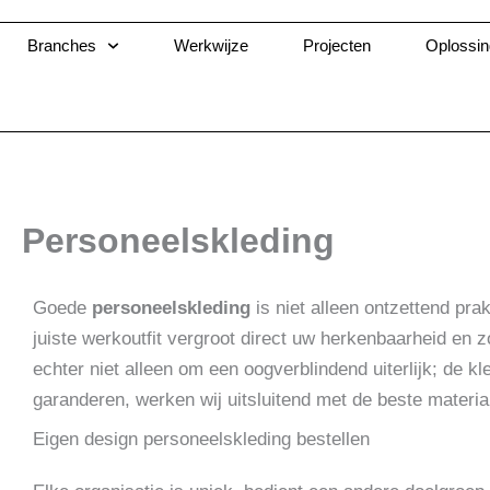
Ga
naar
Branches
Werkwijze
Projecten
Oplossi
de
inhoud
Personeelskleding
Goede
personeelskleding
is niet alleen ontzettend pra
juiste werkoutfit vergroot direct uw herkenbaarheid en z
echter niet alleen om een oogverblindend uiterlijk; de kl
garanderen, werken wij uitsluitend met de beste mater
Eigen design personeelskleding bestellen